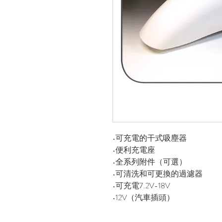
•可充電的干式吸塵器
•便利充電座
•全系列附件（可選）
•可清洗和可更換的過濾器
•可充電7.2V-18V
•12V（汽車插頭）