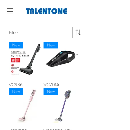
Filter
New
New
VC936
VC701A
New
New