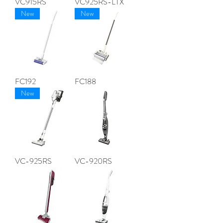
VC915RS
VC925RS-LTX
New
New
FC192
FC188
New
VC-925RS
VC-920RS